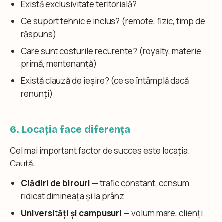
Există exclusivitate teritorială?
Ce suport tehnic e inclus? (remote, fizic, timp de
răspuns)
Care sunt costurile recurente? (royalty, materie
primă, mentenanță)
Există clauză de ieșire? (ce se întâmplă dacă
renunți)
6. Locația face diferența
Cel mai important factor de succes este locația.
Caută:
Clădiri de birouri
— trafic constant, consum
ridicat dimineața și la prânz
Universități și campusuri
— volum mare, clienți