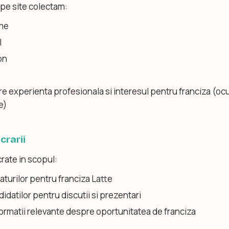
 pe site colectam:
me
l
on
re experienta profesionala si interesul pentru franciza (oc
e)
crarii
rate in scopul:
aturilor pentru franciza Latte
idatilor pentru discutii si prezentari
nformatii relevante despre oportunitatea de franciza