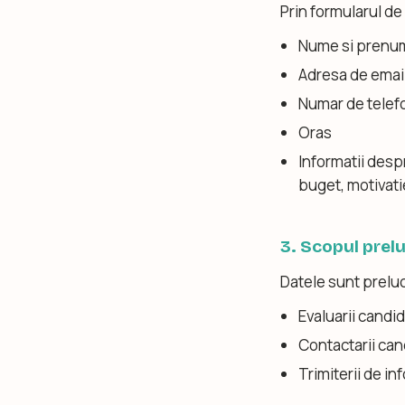
Prin formularul de
Nume si prenu
Adresa de emai
Numar de telef
Oras
Informatii desp
buget, motivati
3. Scopul prelu
Datele sunt preluc
Evaluarii candid
Contactarii cand
Trimiterii de i