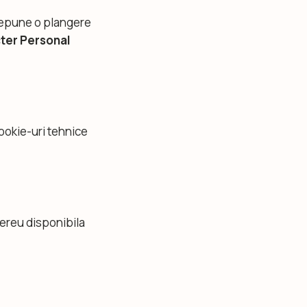
 depune o plangere
cter Personal
cookie-uri tehnice
mereu disponibila