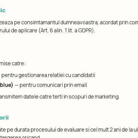
dic
zeaza pe consimtamantul dumneavoastra, acordat prin com
lui de aplicare (Art. 6 alin. 1 lit. a GDPR).
smise catre:
 pentru gestionarea relatiei cu candidatii
blue)
— pentru comunicari prin email
ansmitem datele catre terti in scopuri de marketing.
arii
te pe durata procesului de evaluare si cel mult 2 ani de la u
 stergerea oricand.