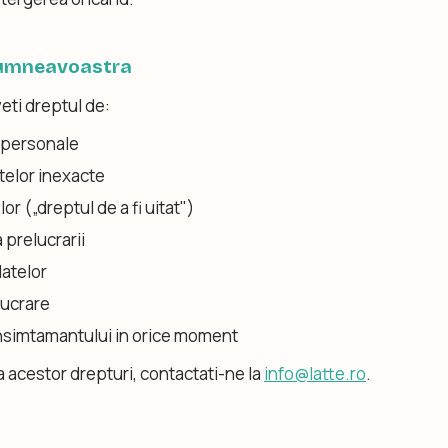
 dumneavoastra
ti dreptul de:
e personale
atelor inexacte
or („dreptul de a fi uitat")
 prelucrarii
datelor
lucrare
nsimtamantului in orice moment
 acestor drepturi, contactati-ne la
info@latte.ro
.