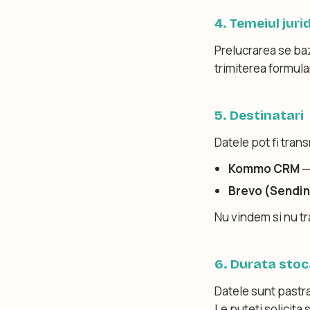
4. Temeiul juri
Prelucrarea se ba
trimiterea formularu
5. Destinatari
Datele pot fi tran
Kommo CRM
—
Brevo (Sendin
Nu vindem si nu tr
6. Durata stoc
Datele sunt pastra
Le puteti solicita