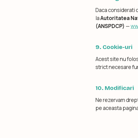
Daca considerati c
la
Autoritatea Na
(ANSPDCP)
—
ww
9. Cookie-uri
Acest site nu folo
strict necesare fun
10. Modificari
Ne rezervam dreptu
pe aceasta pagina