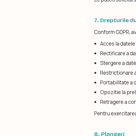
7. Drepturile
Conform GDPR, ave
Acces la datel
Rectificare a d
Stergere a datel
Restrictionare a
Portabilitate a 
Opozitie la pre
Retragere a co
Pentru exercitarea
8. Plangeri